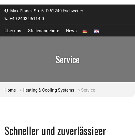
Max-Planck-Str. 6. D-52249 Eschweiler
+49 2403 95114-0
Über uns
Stellenangebote
News
Service
Home
»
Heating & Cooling Systems
»
Service
Schneller und zuverlässiger