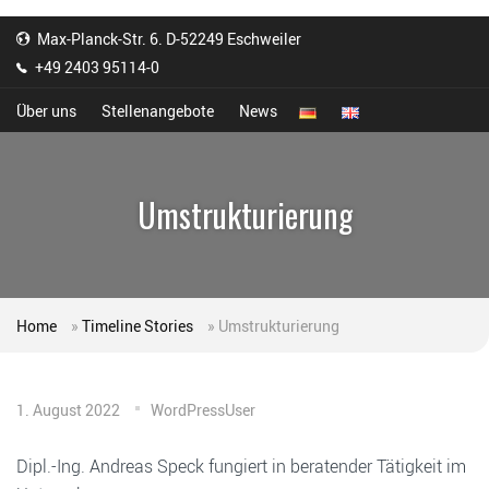
Max-Planck-Str. 6. D-52249 Eschweiler
+49 2403 95114-0
Über uns
Stellenangebote
News
Umstrukturierung
Home
»
Timeline Stories
»
Umstrukturierung
1. August 2022
WordPressUser
Dipl.-Ing. Andreas Speck fungiert in beratender Tätigkeit im