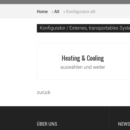
Home
»
Alt
»
Konfigurator alt
Konfigurator / Externes, transportables Sys
Heating & Cooling
auswählen und weiter
zurück
ÜBER UNS
NEWS