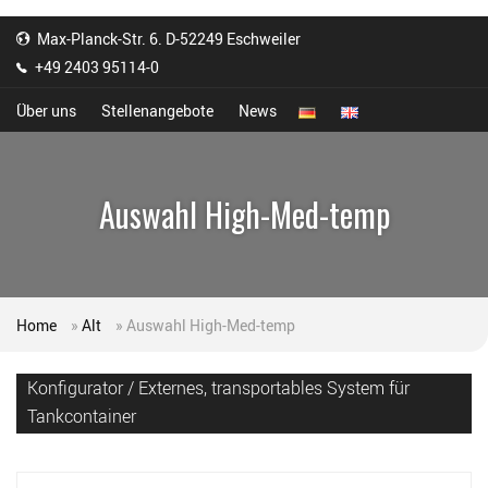
Max-Planck-Str. 6. D-52249 Eschweiler
+49 2403 95114-0
Über uns
Stellenangebote
News
Auswahl High-Med-temp
Home
»
Alt
»
Auswahl High-Med-temp
Konfigurator / Externes, transportables System für
Tankcontainer